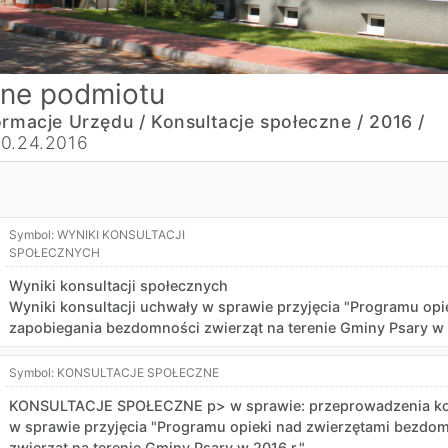
ne podmiotu
ormacje Urzędu /
Konsultacje społeczne /
2016 /
0.24.2016
Symbol:
WYNIKI KONSULTACJI
SPOŁECZNYCH
Wyniki konsultacji społecznych
Wyniki konsultacji uchwały w sprawie przyjęcia "Programu op
zapobiegania bezdomności zwierząt na terenie Gminy Psary w 
Symbol:
KONSULTACJE SPOŁECZNE
KONSULTACJE SPOŁECZNE p> w sprawie: przeprowadzenia kons
w sprawie przyjęcia "Programu opieki nad zwierzętami bezd
zwierząt na terenie Gminy Psary w 2016 r."