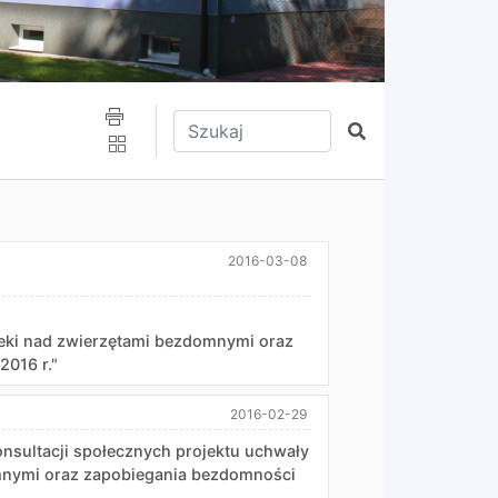
Wpisz tekst do wyszukania
Szukaj
2016-03-08
ieki nad zwierzętami bezdomnymi oraz
2016 r."
2016-02-29
ultacji społecznych projektu uchwały
omnymi oraz zapobiegania bezdomności