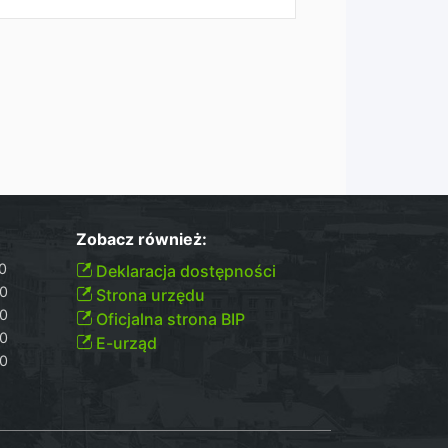
Zobacz również:
00
Deklaracja dostępności
30
Strona urzędu
30
Oficjalna strona BIP
30
E-urząd
00