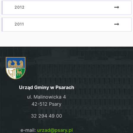
2012
2011
Urząd Gminy w Psarach
ul. Malinowicka 4
42-512 Psary
32 294 49 00
e-mail:
urzad@psary.pl