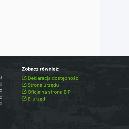
Zobacz również:
00
Deklaracja dostępności
30
Strona urzędu
30
Oficjalna strona BIP
30
E-urząd
00