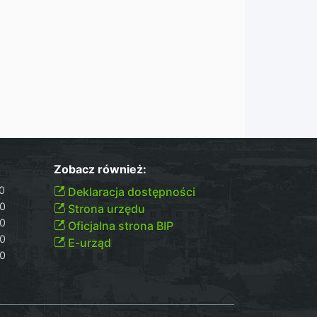
Zobacz również:
00
Deklaracja dostępności
30
Strona urzędu
30
Oficjalna strona BIP
30
E-urząd
00