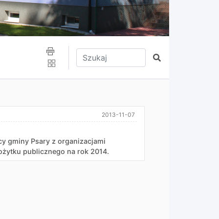
Wpisz tekst do wyszukania
Szukaj
2013-11-07
y gminy Psary z organizacjami
żytku publicznego na rok 2014.