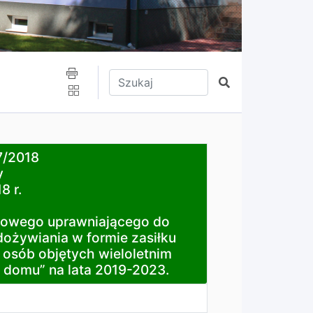
Wpisz tekst do wyszukania
Szukaj
7/2018
y
8 r.
cego do przyznania nieodpłatnie pomocy w zakresie dożyw
dowego uprawniającego do
dożywiania w formie zasiłku
 osób objętych wieloletnim
 domu” na lata 2019-2023.