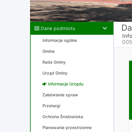
Da
Dane podmiotu
Inf
Informacje ogólne
005
Gmina
Rada Gminy
Z
W
Urząd Gminy
z
Informacje Urzędu
w
Załatwianie spraw
Przetargi
Ochrona Środowiska
Planowanie przestrzenne