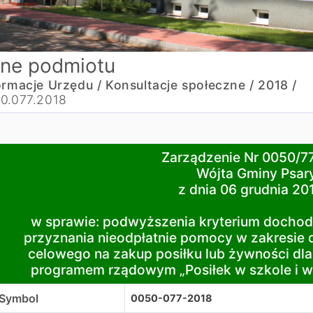
ne podmiotu
ormacje Urzędu /
Konsultacje społeczne /
2018 /
0.077.2018
arządzenie Nr 0050/77/2018
Zarządzenie Nr 0050/7
ójta Gminy Psary
Wójta Gminy Psar
 dnia 06 grudnia 2018 r.
z dnia 06 grudnia 201
 sprawie: podwyższenia kryterium dochodowego uprawniają
w sprawie: podwyższenia kryterium docho
przyznania nieodpłatnie pomocy w zakresie 
celowego na zakup posiłku lub żywności dla
programem rządowym „Posiłek w szkole i w
Symbol
0050-077-2018