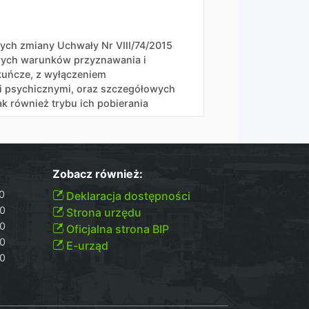
ych zmiany Uchwały Nr VIII/74/2015
owych warunków przyznawania i
ekuńcze, z wyłączeniem
mi psychicznymi, oraz szczegółowych
k również trybu ich pobierania
Zobacz również:
00
Deklaracja dostępności
30
Strona urzędu
30
Oficjalna strona BIP
30
E-urząd
00