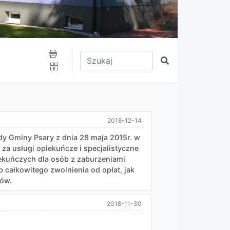
Wpisz tekst do wyszukania
Szukaj
2018-12-14
dy Gminy Psary z dnia 28 maja 2015r. w
a usługi opiekuńcze i specjalistyczne
iekuńczych dla osób z zaburzeniami
całkowitego zwolnienia od opłat, jak
ców.
2018-11-30