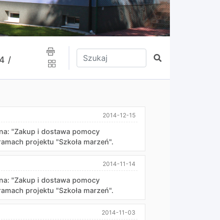
Wpisz tekst do wyszukania
Szukaj
4 /
2014-12-15
: "Zakup i dostawa pomocy
 ramach projektu "Szkoła marzeń".
2014-11-14
: "Zakup i dostawa pomocy
 ramach projektu "Szkoła marzeń".
2014-11-03