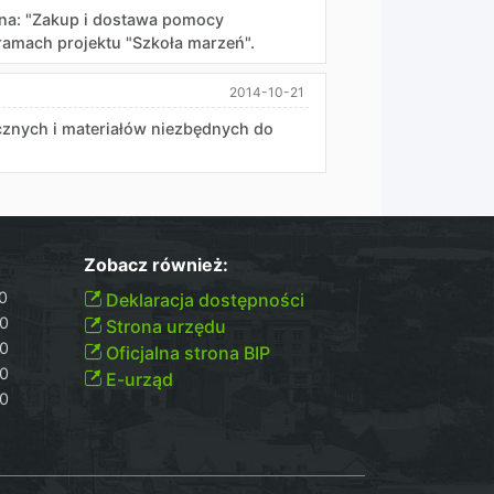
: "Zakup i dostawa pomocy
 ramach projektu "Szkoła marzeń".
2014-10-21
nych i materiałów niezbędnych do
Zobacz również:
00
Deklaracja dostępności
30
Strona urzędu
30
Oficjalna strona BIP
30
E-urząd
00