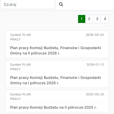
Wpisz tekst do wyszukania
Szukaj
Aktualna strona nr
Przejdź do str
Przejdź do
Przej
1
2
3
4
Symbol:
PLAN
2026-06-24
PRACY
Plan pracy Komisji Budżetu, Finansów i Gospodarki
Gminy na II półrocze 2026 r.
Symbol:
PLAN
2026-01-12
PRACY
Plan pracy Komisji Budżetu, Finansów i Gospodarki
Gminy na I półrocze 2026 r.
Symbol:
PLAN
2025-06-25
PRACY
Plan pracy Komisji Budżetu na II półrocze 2025 r.