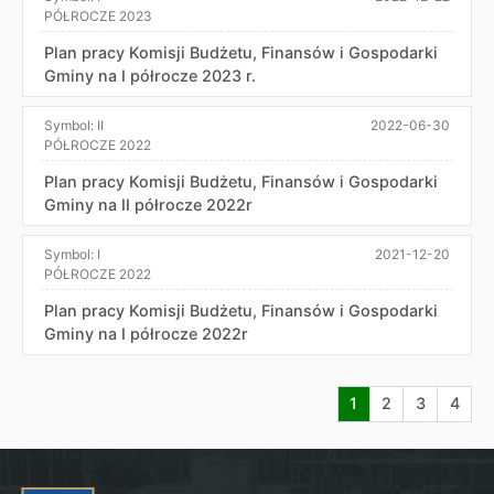
PÓŁROCZE 2023
Plan pracy Komisji Budżetu, Finansów i Gospodarki
Gminy na I półrocze 2023 r.
Symbol:
II
2022-06-30
PÓŁROCZE 2022
Plan pracy Komisji Budżetu, Finansów i Gospodarki
Gminy na II półrocze 2022r
Symbol:
I
2021-12-20
PÓŁROCZE 2022
Plan pracy Komisji Budżetu, Finansów i Gospodarki
Gminy na I półrocze 2022r
Aktualna strona nr
Przejdź do str
Przejdź do
Przej
1
2
3
4