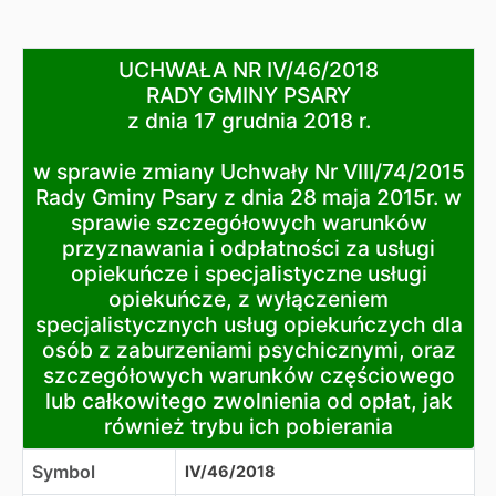
UCHWAŁA NR IV/46/2018
UCHWAŁA NR IV/46/2018
RADY GMINY PSARY
RADY GMINY PSARY
z dnia 17 grudnia 2018 r.
z dnia 17 grudnia 2018 r.
w sprawie zmiany Uchwały Nr VIII/74/2015 Rady Gminy P
w sprawie zmiany Uchwały Nr VIII/74/2015
Rady Gminy Psary z dnia 28 maja 2015r. w
sprawie szczegółowych warunków
przyznawania i odpłatności za usługi
opiekuńcze i specjalistyczne usługi
opiekuńcze, z wyłączeniem
specjalistycznych usług opiekuńczych dla
osób z zaburzeniami psychicznymi, oraz
szczegółowych warunków częściowego
lub całkowitego zwolnienia od opłat, jak
również trybu ich pobierania
Symbol
IV/46/2018