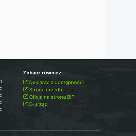
Zobacz również:
00
Deklaracja dostępności
30
Strona urzędu
30
Oficjalna strona BIP
30
E-urząd
00