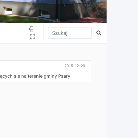
Wpisz tekst do wyszukania
Szukaj
2015-12-29
ych się na terenie gminy Psary