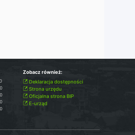
Zobacz również:
00
Deklaracja dostępności
30
Strona urzędu
30
Oficjalna strona BIP
30
E-urząd
00