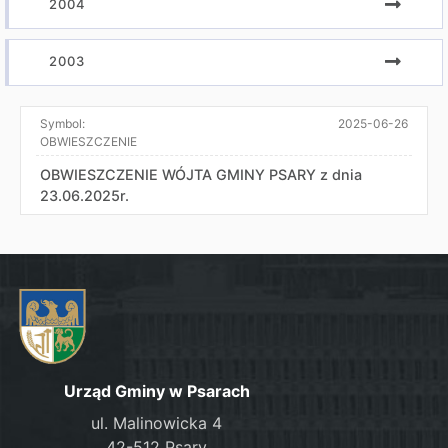
2004
2003
Symbol:
2025-06-26
OBWIESZCZENIE
OBWIESZCZENIE WÓJTA GMINY PSARY z dnia
23.06.2025r.
Urząd Gminy w Psarach
ul. Malinowicka 4
42-512 Psary