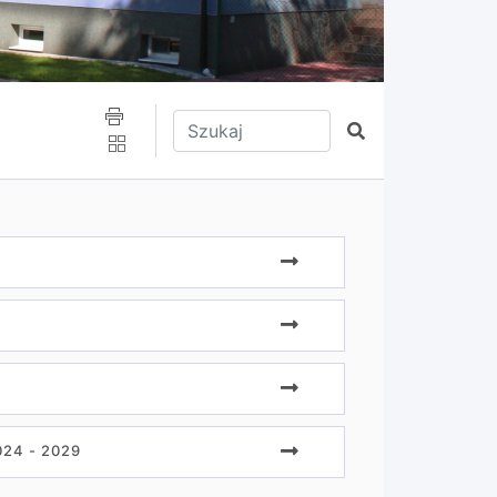
Wpisz tekst do wyszukania
Szukaj
24 - 2029