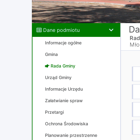
Da
Dane podmiotu
Rad
Informacje ogólne
Mło
Gmina
Rada Gminy
Urząd Gminy
Informacje Urzędu
Załatwianie spraw
Przetargi
Ochrona Środowiska
Planowanie przestrzenne