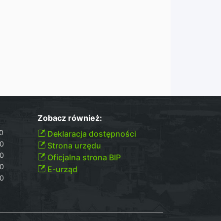
Zobacz również:
00
Deklaracja dostępności
30
Strona urzędu
30
Oficjalna strona BIP
30
E-urząd
00