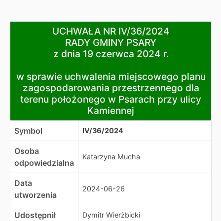
UCHWAŁA NR IV/36/2024
UCHWAŁA NR IV/36/2024
RADY GMINY PSARY
RADY GMINY PSARY
z dnia 19 czerwca 2024 r.
z dnia 19 czerwca 2024 r.
w sprawie uchwalenia miejscowego planu zagospodarowa
w sprawie uchwalenia miejscowego planu
zagospodarowania przestrzennego dla
terenu położonego w Psarach przy ulicy
Kamiennej
Symbol
IV/36/2024
Osoba
Katarzyna Mucha
odpowiedzialna
Data
2024-06-26
utworzenia
Udostępnił
Dymitr Wierżbicki