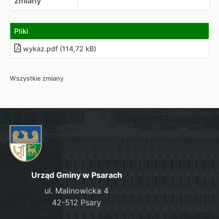
zmiany
Pliki
wykaz.pdf (114,72 kB)
Wszystkie zmiany
Urząd Gminy w Psarach
ul. Malinowicka 4
42-512 Psary