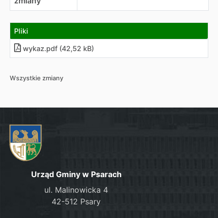
zmiany
Pliki
wykaz.pdf (42,52 kB)
Wszystkie zmiany
Urząd Gminy w Psarach
ul. Malinowicka 4
42-512 Psary