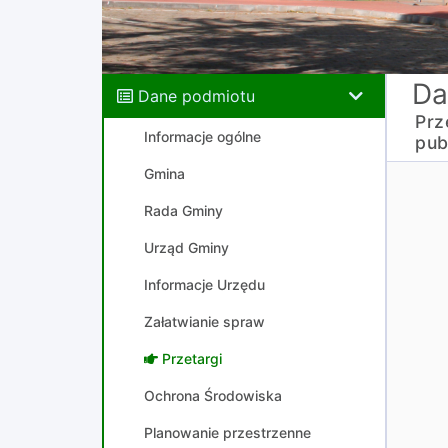
Da
Dane podmiotu
Prz
Informacje ogólne
pub
Gmina
Rada Gminy
Urząd Gminy
Informacje Urzędu
Załatwianie spraw
Przetargi
Ochrona Środowiska
Planowanie przestrzenne