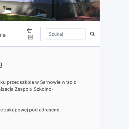
Wpisz tekst do wyszukania
Szukaj
ia
3
ku przedszkola w Sarnowie wraz z
nizacja Zespołu Szkolno-
mie zakupowej pod adresem: