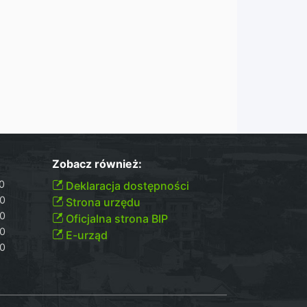
Zobacz również:
00
Deklaracja dostępności
30
Strona urzędu
30
Oficjalna strona BIP
30
E-urząd
00