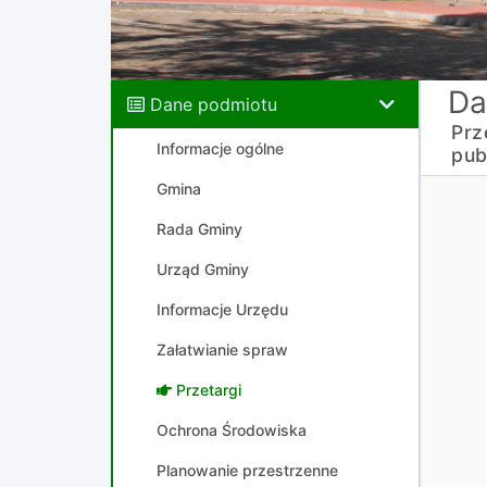
Da
Dane podmiotu
Prz
Informacje ogólne
pub
Gmina
Rada Gminy
Urząd Gminy
Informacje Urzędu
Załatwianie spraw
Przetargi
Ochrona Środowiska
Planowanie przestrzenne