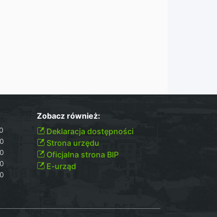
Zobacz również:
00
Deklaracja dostępności
30
Strona urzędu
30
Oficjalna strona BIP
30
E-urząd
00