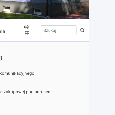
Wpisz tekst do wyszukania
Szukaj
ia
3
 komunikacyjnego i
mie zakupowej pod adresem: