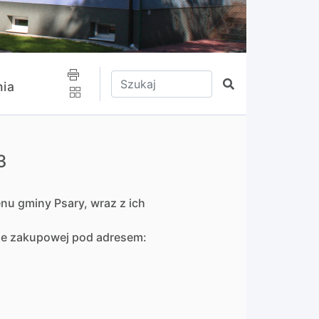
Wpisz tekst do wyszukania
Szukaj
ia
3
enu gminy Psary, wraz z ich
mie zakupowej pod adresem: