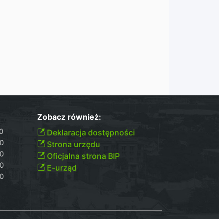
Zobacz również:
00
Deklaracja dostępności
30
Strona urzędu
30
Oficjalna strona BIP
30
E-urząd
00