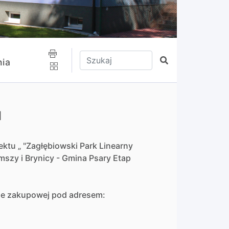
Wpisz tekst do wyszukania
Szukaj
ia
1
ktu „ "Zagłębiowski Park Linearny
mszy i Brynicy - Gmina Psary Etap
mie zakupowej pod adresem: