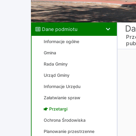
Da
Dane podmiotu
Prz
Informacje ogólne
pub
Gmina
Rada Gminy
Urząd Gminy
Informacje Urzędu
Załatwianie spraw
Przetargi
Ochrona Środowiska
Planowanie przestrzenne