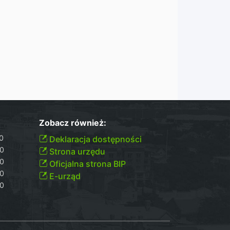
Zobacz również:
00
Deklaracja dostępności
30
Strona urzędu
30
Oficjalna strona BIP
30
E-urząd
00