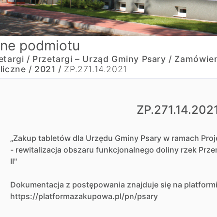
ne podmiotu
etargi /
Przetargi – Urząd Gminy Psary /
Zamówien
liczne /
2021 /
ZP.271.14.2021
ZP.271.14.202
„Zakup tabletów dla Urzędu Gminy Psary w ramach Proje
- rewitalizacja obszaru funkcjonalnego doliny rzek Prze
II"
Dokumentacja z postępowania znajduje się na platfor
https://platformazakupowa.pl/pn/psary