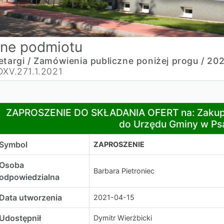
ne podmiotu
etargi /
Zamówienia publiczne poniżej progu /
202
OXV.271.1.2021
APROSZENIE DO SKŁADANIA OFERT na: Zakup i dostawa ś
ZAPROSZENIE DO SKŁADANIA OFERT na: Zakup 
do Urzędu Gminy w Ps
Symbol
ZAPROSZENIE
Osoba
Barbara Pietroniec
odpowiedzialna
Data utworzenia
2021-04-15
Udostępnił
Dymitr Wierżbicki