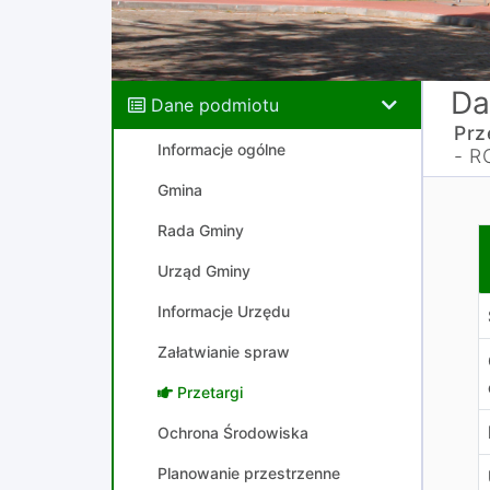
Da
Dane podmiotu
Prz
Informacje ogólne
- R
Gmina
Rada Gminy
Z
Urząd Gminy
Informacje Urzędu
Załatwianie spraw
Przetargi
Ochrona Środowiska
Planowanie przestrzenne