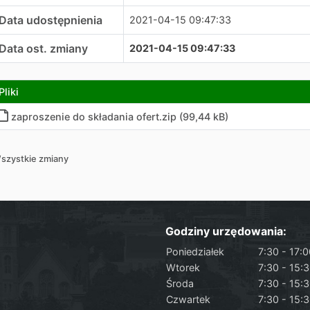
Data udostępnienia
2021-04-15 09:47:33
Data ost. zmiany
2021-04-15 09:47:33
Pliki
zaproszenie do składania ofert.zip (99,44 kB)
szystkie zmiany
Godziny urzędowania:
Poniedziałek
7:30 - 17:
Wtorek
7:30 - 15:
Środa
7:30 - 15:
Czwartek
7:30 - 15: