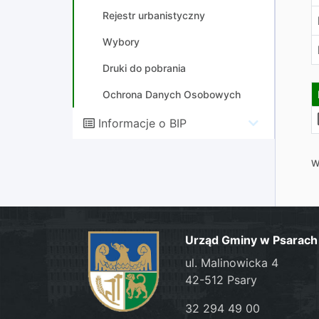
Rejestr urbanistyczny
Wybory
Druki do pobrania
Ochrona Danych Osobowych
Informacje o BIP
W
Urząd Gminy w Psarach
ul. Malinowicka 4
42-512 Psary
32 294 49 00