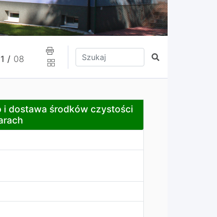
Wpisz tekst do wyszukania
Szukaj
1 /
08
rodków czystości do Urzędu Gminy w Psarach
i dostawa środków czystości
arach