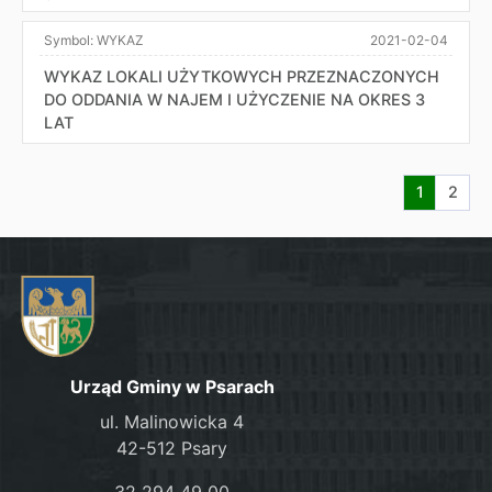
Symbol:
WYKAZ
2021-02-04
WYKAZ LOKALI UŻYTKOWYCH PRZEZNACZONYCH
DO ODDANIA W NAJEM I UŻYCZENIE NA OKRES 3
LAT
Aktualna s
Przej
1
2
Urząd Gminy w Psarach
ul. Malinowicka 4
42-512 Psary