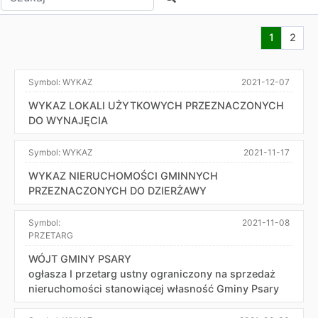
Aktualna s
Przej
1
2
Symbol:
WYKAZ
2021-12-07
WYKAZ LOKALI UŻYTKOWYCH PRZEZNACZONYCH
DO WYNAJĘCIA
Symbol:
WYKAZ
2021-11-17
WYKAZ NIERUCHOMOŚCI GMINNYCH
PRZEZNACZONYCH DO DZIERŻAWY
Symbol:
2021-11-08
PRZETARG
WÓJT GMINY PSARY
ogłasza I przetarg ustny ograniczony na sprzedaż
nieruchomości stanowiącej własność Gminy Psary