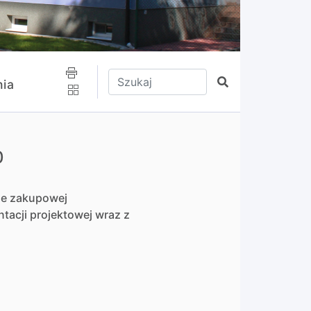
Wpisz tekst do wyszukania
Szukaj
ia
0
ie zakupowej
acji projektowej wraz z