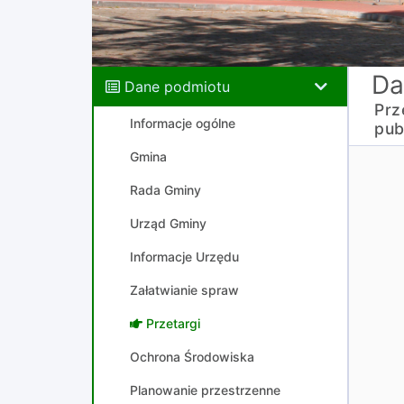
Da
Dane podmiotu
Prz
Informacje ogólne
pub
Gmina
Rada Gminy
Urząd Gminy
Informacje Urzędu
Załatwianie spraw
Przetargi
Ochrona Środowiska
Planowanie przestrzenne