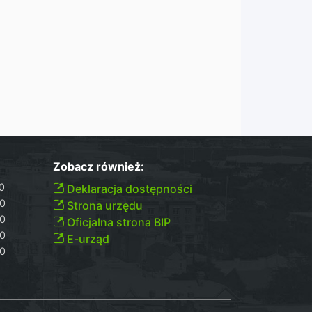
Zobacz również:
00
Deklaracja dostępności
30
Strona urzędu
30
Oficjalna strona BIP
30
E-urząd
00