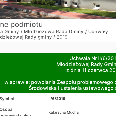
ne podmiotu
a Gminy /
Młodzieżowa Rada Gminy /
Uchwały
dzieżowej Rady gminy /
2019
chwała Nr II/6/2019\
Uchwała Nr II/6/201
łodzieżowej Rady Gminy Psary
Młodzieżowej Rady Gmin
 dnia 11 czerwca 2019r.
z dnia 11 czerwca 20
 sprawie: powołania Zespołu problemowego ds. Kultury, O
w sprawie: powołania Zespołu problemowego ds
Środowiska i ustalenia ustawowego
Symbol
II/6/2019
Osoba
Katarzyna Mucha
odpowiedzialna