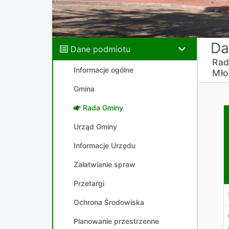
Da
Dane podmiotu
Rad
Informacje ogólne
Mło
Gmina
Rada Gminy
U
M
Urząd Gminy
z
Informacje Urzędu
w
Załatwianie spraw
Przetargi
Ochrona Środowiska
Planowanie przestrzenne