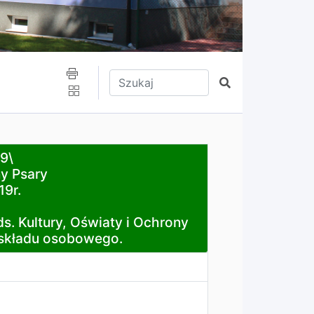
Wpisz tekst do wyszukania
Szukaj
9\
y Psary
19r.
światy i Ochrony Środowiska i ustalenia ustawowego skła
. Kultury, Oświaty i Ochrony
 składu osobowego.