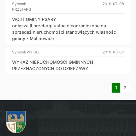
Symbol:
2019-07-08
PRZETARG
WÓJT GMINY PSARY
ogłasza II przetargi ustne nieograniczone na
sprzedaż nieruchomości stanowiących własność
gminy - Malinowice
Symbol:
WYKAZ
2019-06-07
WYKAZ NIERUCHOMOŚCI GMINNYCH
PRZEZNACZONYCH DO DZIERŻAWY
Aktualna s
Przej
1
2