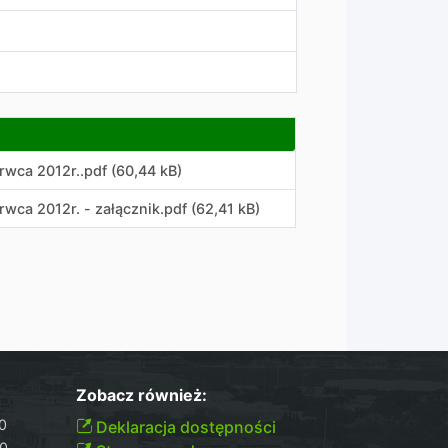
wca 2012r.
.
pdf (60,44 kB)
ca 2012r. - załącznik
.
pdf (62,41 kB)
Zobacz również:
00
Deklaracja dostępności
30