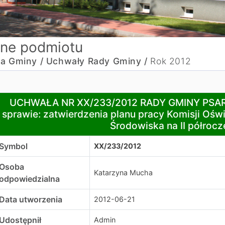
ne podmiotu
a Gminy /
Uchwały Rady Gminy /
Rok 2012
CHWAŁA NR XX/233/2012 RADY GMINY PSARY z dnia 21 czerwc
UCHWAŁA NR XX/233/2012 RADY GMINY PSARY 
sprawie: zatwierdzenia planu pracy Komisji Oświ
Środowiska na II półrocz
Symbol
XX/233/2012
Osoba
Katarzyna Mucha
odpowiedzialna
Data utworzenia
2012-06-21
Udostępnił
Admin