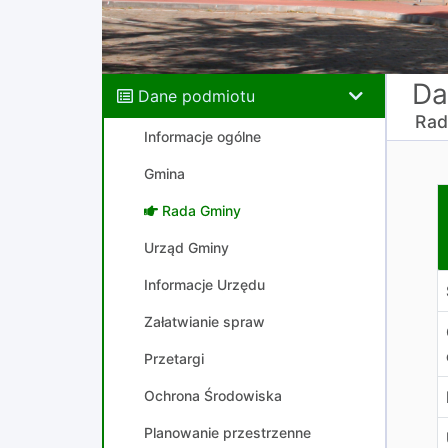
Da
Dane podmiotu
Rad
Informacje ogólne
Gmina
U
Rada Gminy
Urząd Gminy
Informacje Urzędu
Załatwianie spraw
Przetargi
Ochrona Środowiska
Planowanie przestrzenne