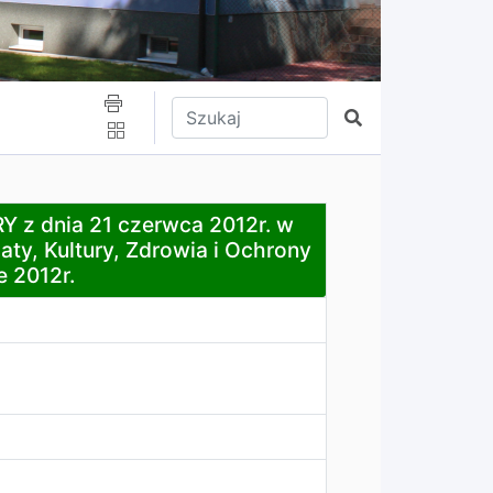
Wpisz tekst do wyszukania
Szukaj
a 2012r. w sprawie: zatwierdzenia planu pracy Komisji O
z dnia 21 czerwca 2012r. w
aty, Kultury, Zdrowia i Ochrony
e 2012r.